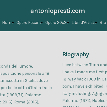
antoniopresti.com
Home
Opere Recenti
Opere 20x20
Libri d'Artista
Bio
Biography
I live between Turin a
econda dell'umore.
I have I made my first 
esposizione personale a 18
18, way back 1969 in Cal
anissetta in Sicilia, dove
born. I have exhibited i
iù belle città d'Italia fra le
Italy including: Agrigen
tta (1969,71), Palermo
Palermo (1971), Naples 
vo 2016), Roma (2015),