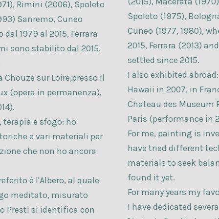
(2015), Macerata (1970),
971), Rimini (2006), Spoleto
Spoleto (1975), Bologn
 1993) Sanremo, Cuneo
Cuneo (1977, 1980), whe
 dal 1979 al 2015, Ferrara
2015, Ferrara (2013) and
mi sono stabilito dal 2015.
settled since 2015.
:
I also exhibited abroad:
a Chouze sur Loire,presso il
Hawaii in 2007, in Fran
ux (opera in permanenza),
Chateau des Museum R
14).
Paris (performance in 2
, terapia e sfogo: ho
For me, painting is inve
toriche e vari materiali per
have tried different te
rfezione che non ho ancora
materials to seek balan
found it yet.
ferito è l'Albero, al quale
For many years my favor
lungo meditato, misurato
I have dedicated several
o Presti si identifica con