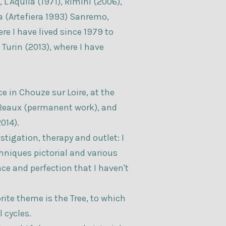
 L'Aquila (1971), Rimini (2006),
a (Artefiera 1993) Sanremo,
re I have lived since 1979 to
 Turin (2013), where I have
ce in Chouze sur Loire, at the
eaux (permanent work), and
014).
stigation, therapy and outlet: I
chniques pictorial and various
ce and perfection that I haven't
ite theme is the Tree, to which
 cycles.